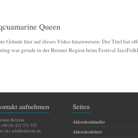
Aqcuamarine Queen
te Gründe hier auf dieses Video hinzuweisen: Der Titel hat off
ting war gerade in der Bremer Region beim Festival JazzFolk
ontakt aufnehmen
Seiten
omas Krizsan
Akkordeonhändler
 +49 (0) 421 531 555
st (ät) schifferklavier.de
Akkordeonlehrer