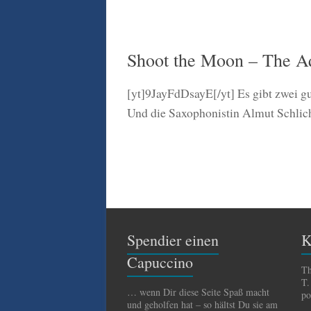
Shoot the Moon – The 
[yt]9JayFdDsayE[/yt] Es gibt zwei gu
Und die Saxophonistin Almut Schlich
Spendier einen
K
Capuccino
Th
T.
… wenn Dir diese Seite Spaß macht
po
und geholfen hat – so hältst Du sie am