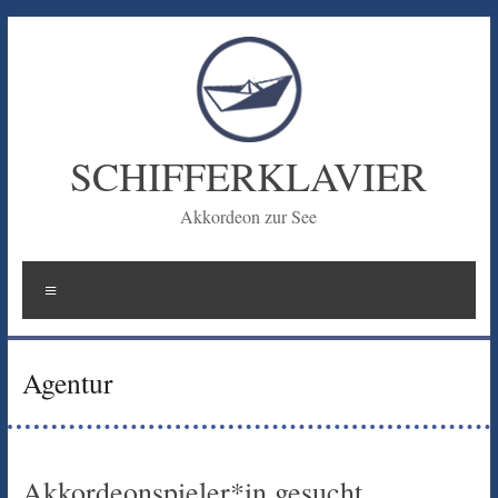
Zum
Inhalt
springen
SCHIFFERKLAVIER
Akkordeon zur See
Menü
Agentur
Akkordeonspieler*in gesucht