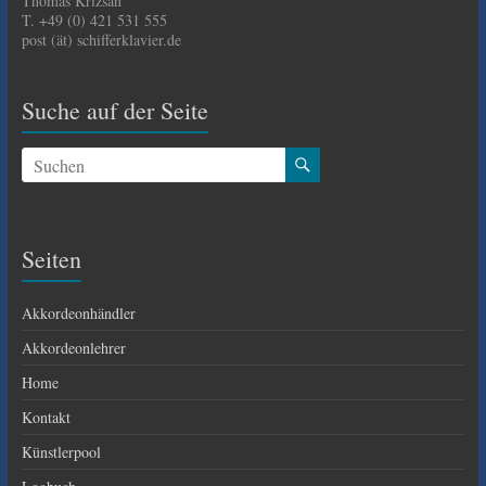
Thomas Krizsan
T. +49 (0) 421 531 555
post (ät) schifferklavier.de
Suche auf der Seite
Seiten
Akkordeonhändler
Akkordeonlehrer
Home
Kontakt
Künstlerpool