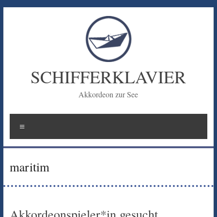
Zum
Inhalt
springen
SCHIFFERKLAVIER
Akkordeon zur See
Menü
maritim
Akkordeonspieler*in gesucht