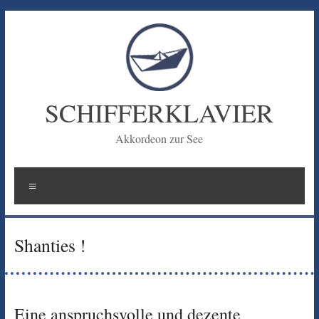
Zum
Inhalt
springen
SCHIFFERKLAVIER
Akkordeon zur See
Menü
Shanties !
Eine anspruchsvolle und dezente