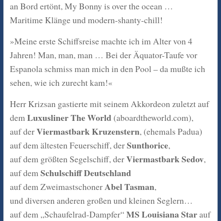
an Bord ertönt, My Bonny is over the ocean …
Maritime Klänge und modern-shanty-chill!
»Meine erste Schiffsreise machte ich im Alter von 4
Jahren! Man, man, man … Bei der Äquator-Taufe vor
Espanola schmiss man mich in den Pool – da mußte ich
sehen, wie ich zurecht kam!«
Herr Krizsan gastierte mit seinem Akkordeon zuletzt auf
Luxusliner The World
dem
(aboardtheworld.com),
Viermastbark Kruzenstern
auf der
, (ehemals Padua)
Sunthorice
auf dem ältesten Feuerschiff, der
,
Viermastbark Sedov
auf dem größten Segelschiff, der
,
Schulschiff Deutschland
auf dem
Abel Tasman
auf dem Zweimastschoner
,
und diversen anderen großen und kleinen Seglern…
MS Louisiana Star
auf dem „Schaufelrad-Dampfer“
auf