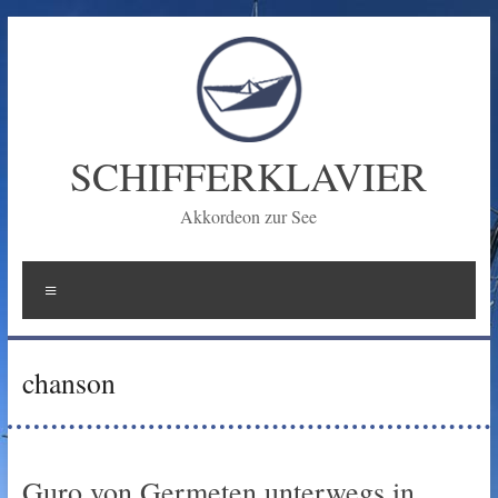
Zum
Inhalt
springen
SCHIFFERKLAVIER
Akkordeon zur See
Menü
chanson
Guro von Germeten unterwegs in