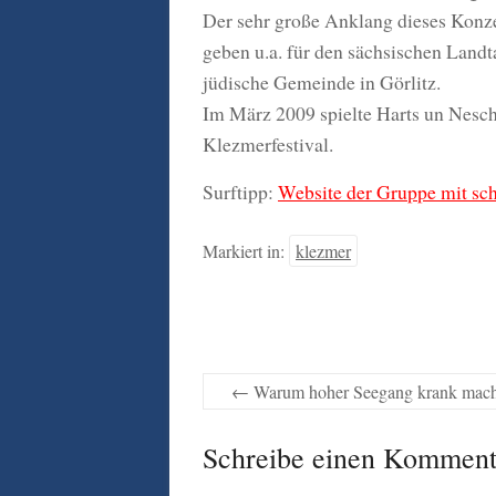
Der sehr große Anklang dieses Konze
geben u.a. für den sächsischen Landt
jüdische Gemeinde in Görlitz.
Im März 2009 spielte Harts un Nesc
Klezmerfestival.
Surftipp:
Website der Gruppe mit sc
Markiert in:
klezmer
←
Warum hoher Seegang krank mach
Schreibe einen Komment