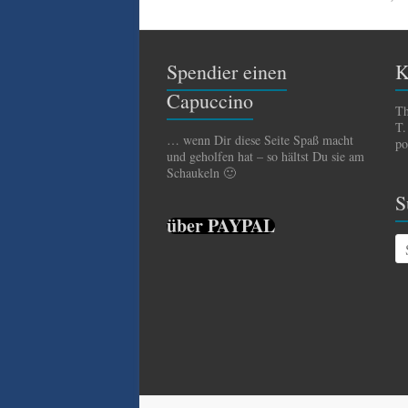
Spendier einen
K
Capuccino
Th
T.
… wenn Dir diese Seite Spaß macht
po
und geholfen hat – so hältst Du sie am
Schaukeln 🙂
S
über PAYPAL