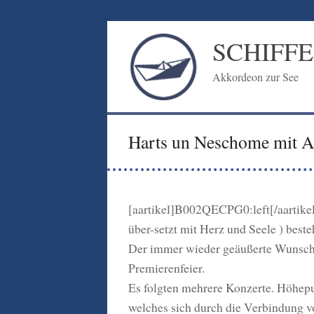
Zum
Inhalt
SCHIFF
springen
Akkordeon zur See
Harts un Neschome mit A
[aartikel]B002QECPG0:left[/aartike
über-setzt mit Herz und Seele ) beste
Der immer wieder geäußerte Wunsch e
Premierenfeier.
Es folgten mehrere Konzerte. Höhepun
welches sich durch die Verbindung v