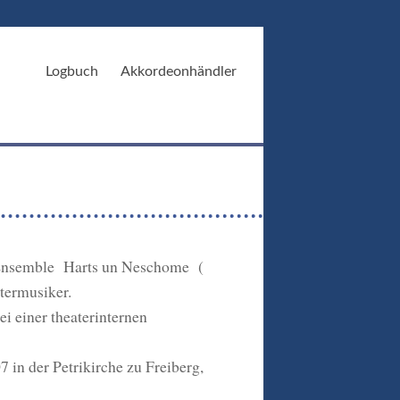
Logbuch
Akkordeonhändler
s Ensemble Harts un Neschome (
stermusiker.
i einer theaterinternen
 in der Petrikirche zu Freiberg,