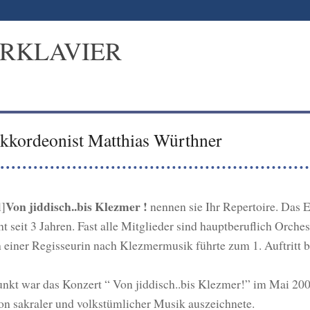
ERKLAVIER
kkordeonist Matthias Würthner
Von jiddisch..bis Klezmer !
l]
nennen sie Ihr Repertoire. Da
ht seit 3 Jahren. Fast alle Mitglieder sind hauptberuflich Orche
iner Regisseurin nach Klezmermusik führte zum 1. Auftritt be
kt war das Konzert “ Von jiddisch..bis Klezmer!” im Mai 2007
on sakraler und volkstümlicher Musik auszeichnete.