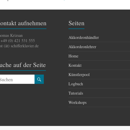
ontakt aufnehmen
Seiten
omas Krizsan
Akkordeonhändler
 +49 (0) 421 531 555
st (ät) schifferklavier.de
Akkordeonlehrer
Home
uche auf der Seite
Kontakt
Künstlerpool
Logbuch
Tutorials
Workshops