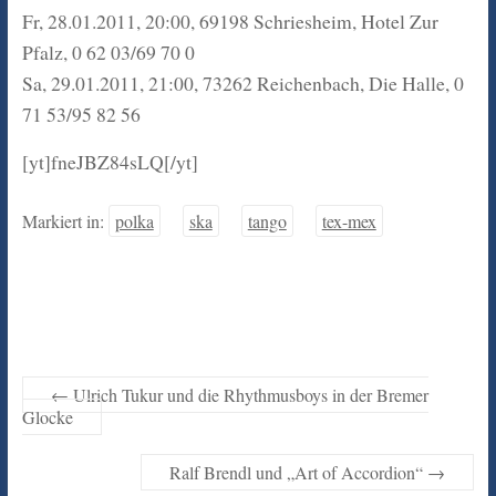
Fr, 28.01.2011, 20:00, 69198 Schriesheim, Hotel Zur
Pfalz, 0 62 03/69 70 0
Sa, 29.01.2011, 21:00, 73262 Reichenbach, Die Halle, 0
71 53/95 82 56
[yt]fneJBZ84sLQ[/yt]
Markiert in:
polka
ska
tango
tex-mex
←
Ulrich Tukur und die Rhythmusboys in der Bremer
Glocke
Ralf Brendl und „Art of Accordion“
→