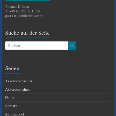
Thomas Krizsan
T. +49 (0) 421 531 555
post (ät) schifferklavier.de
Suche auf der Seite
Seiten
Akkordeonhändler
Akkordeonlehrer
Home
Kontakt
Künstlerpool