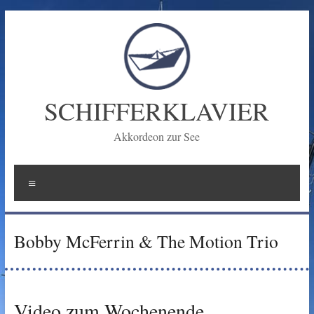
Zum
Inhalt
springen
SCHIFFERKLAVIER
Akkordeon zur See
Menü
Bobby McFerrin & The Motion Trio
Video zum Wochenende