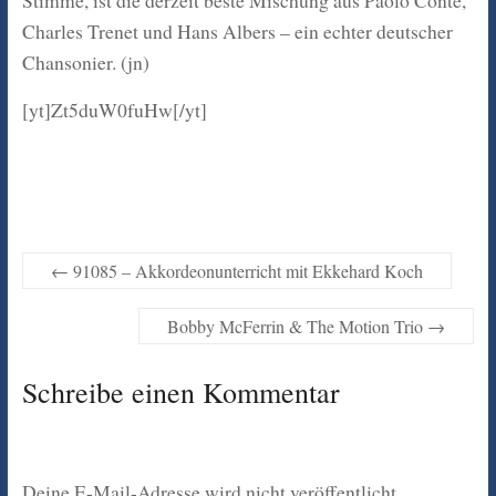
Stimme, ist die derzeit beste Mischung aus Paolo Conte,
Charles Trenet und Hans Albers – ein echter deutscher
Chansonier. (jn)
[yt]Zt5duW0fuHw[/yt]
←
91085 – Akkordeonunterricht mit Ekkehard Koch
Bobby McFerrin & The Motion Trio
→
Schreibe einen Kommentar
Deine E-Mail-Adresse wird nicht veröffentlicht.