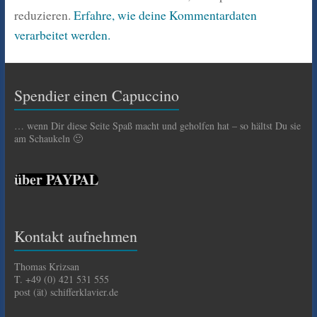
reduzieren.
Erfahre, wie deine Kommentardaten
verarbeitet werden.
Spendier einen Capuccino
… wenn Dir diese Seite Spaß macht und geholfen hat – so hältst Du sie
am Schaukeln 🙂
über PAYPAL
Kontakt aufnehmen
Thomas Krizsan
T. +49 (0) 421 531 555
post (ät) schifferklavier.de