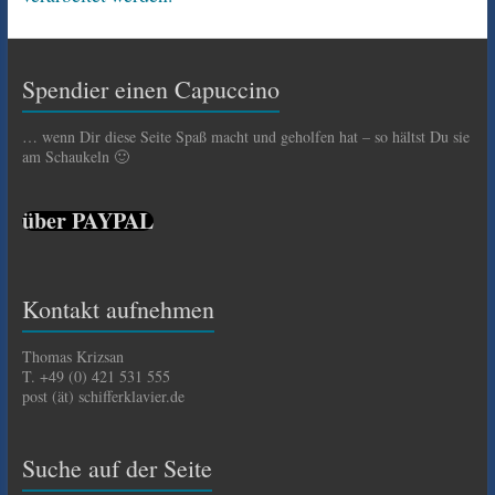
Spendier einen Capuccino
… wenn Dir diese Seite Spaß macht und geholfen hat – so hältst Du sie
am Schaukeln 🙂
über PAYPAL
Kontakt aufnehmen
Thomas Krizsan
T. +49 (0) 421 531 555
post (ät) schifferklavier.de
Suche auf der Seite