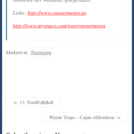
Links:
http://www.vongermeten.no
http://www.myspace.com/gurovongermeten
Markiert in:
Norwegen
←
13. NordFolkBall
Wayne Toups – Cajun-Akkordeon
→