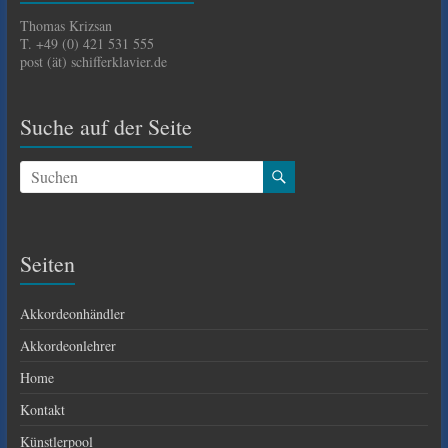
Thomas Krizsan
T. +49 (0) 421 531 555
post (ät) schifferklavier.de
Suche auf der Seite
Seiten
Akkordeonhändler
Akkordeonlehrer
Home
Kontakt
Künstlerpool