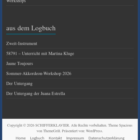
Workshops
aus dem Logbuch
Zweit-Instrument
58791 – Unterricht mit Martina Kluge
Jaune Toujours
Sommer-Akkordeon-Workshop 2026
Der Untergang
Der Untergang der Juana Estrella
Copyright © 2026
SCHIFFERKLAVIER
. Alle Rechte vorbehalten. Theme
Spacious
von ThemeGrill. Präsentiert von:
WordPress
.
Home
Logbuch
Kontakt
Impressum
Datenschutzerklärung