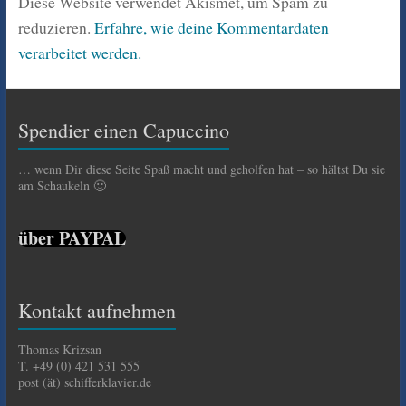
Diese Website verwendet Akismet, um Spam zu
reduzieren.
Erfahre, wie deine Kommentardaten
verarbeitet werden.
Spendier einen Capuccino
… wenn Dir diese Seite Spaß macht und geholfen hat – so hältst Du sie
am Schaukeln 🙂
über PAYPAL
Kontakt aufnehmen
Thomas Krizsan
T. +49 (0) 421 531 555
post (ät) schifferklavier.de