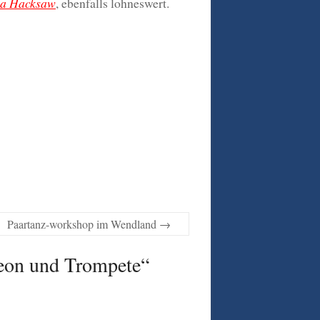
 a Hacksaw
, ebenfalls lohneswert.
Paartanz-workshop im Wendland
→
deon und Trompete
“