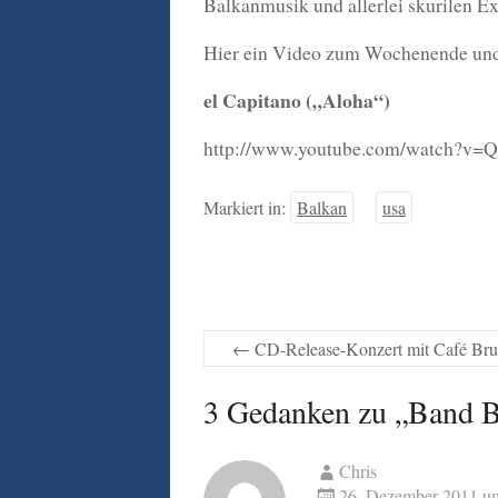
Balkanmusik und allerlei skurilen E
Hier ein Video zum Wochenende und
el Capitano („Aloha“)
http://www.youtube.com/watch?v
Markiert in:
Balkan
usa
←
CD-Release-Konzert mit Café Bru
3 Gedanken zu „
Band B
Chris
26. Dezember 2011 u