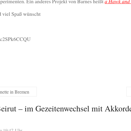
xperimenten. Ein anderes Projekt von Barnes heißt
a Hawk and
 viel Spaß wünscht
=Qc2SPk6CCQU
nette in Bremen
eirut – im Gezeitenwechsel mit Akkor
m 19:47 Uhr