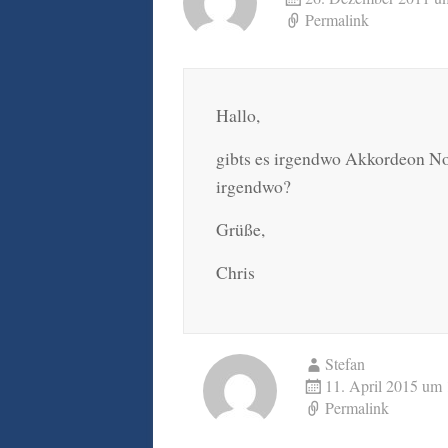
Permalink
Hallo,
gibts es irgendwo Akkordeon Not
irgendwo?
Grüße,
Chris
Stefan
11. April 2015 um
Permalink