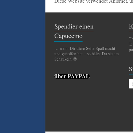
Diese Website verwendet Akismet, 
Spendier einen
K
Capuccino
Th
T.
… wenn Dir diese Seite Spaß macht
po
und geholfen hat – so hältst Du sie am
Schaukeln 🙂
S
über PAYPAL