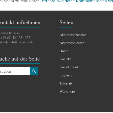
um Spam zu reduzieren.
Erfahre, wie deine Kommentardaten ver
ontakt aufnehmen
Seiten
omas Krizsan
Akkordeonhändler
 +49 (0) 421 531 555
st (ät) schifferklavier.de
Akkordeonlehrer
Home
uche auf der Seite
Kontakt
Künstlerpool
Logbuch
Tutorials
Workshops