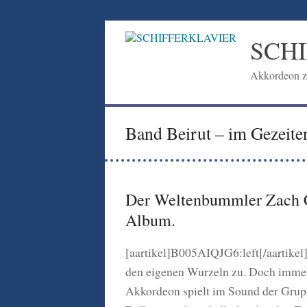
Zum
Inhalt
SCH
springen
Akkordeon z
Band Beirut – im Gezeit
Der Weltenbummler Zach C
Album.
[aartikel]B005AIQJG6:left[/aartikel
den eigenen Wurzeln zu. Doch immer
Akkordeon spielt im Sound der Grupp