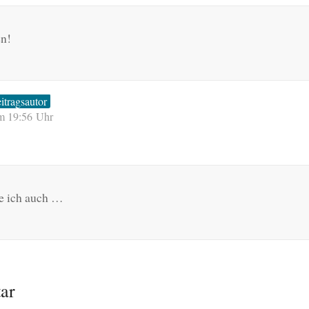
en!
itragsautor
um 19:56 Uhr
de ich auch …
ar