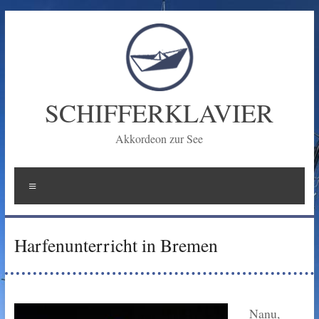
Zum
Inhalt
springen
SCHIFFERKLAVIER
Akkordeon zur See
Menü
Harfenunterricht in Bremen
Nan
u,