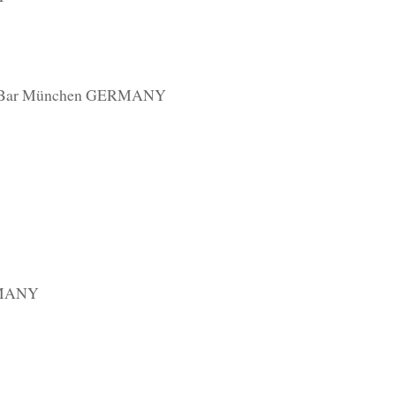
ld Bar München GERMANY
RMANY