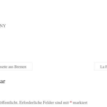
ANY
sette aus Bremen
La P
ar
ffentlicht.
Erforderliche Felder sind mit
*
markiert