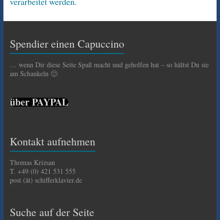
verarbeitet werden.
Spendier einen Capuccino
… wenn Dir diese Seite Spaß macht und geholfen hat – so hältst Du sie
am Schaukeln 🙂
über PAYPAL
Kontakt aufnehmen
Thomas Krizsan
T. +49 (0) 421 531 555
post (ät) schifferklavier.de
Suche auf der Seite