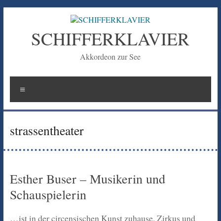
Zum
Inhalt
springen
SCHIFFERKLAVIER
Akkordeon zur See
Menü
strassentheater
Esther Buser – Musikerin und
Schauspielerin
…ist in der circensischen Kunst zuhause. Zirkus und