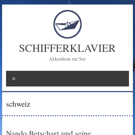
Zum
Inhalt
springen
SCHIFFERKLAVIER
Akkordeon zur See
Menü
schweiz
Nando Betschart und seine