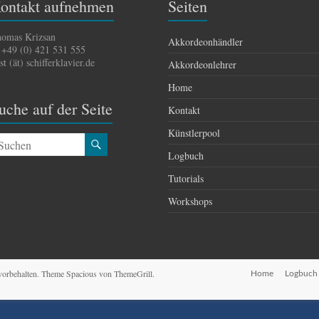
ontakt aufnehmen
Seiten
omas Krizsan
Akkordeonhändler
 +49 (0) 421 531 555
st (ät) schifferklavier.de
Akkordeonlehrer
Home
uche auf der Seite
Kontakt
Künstlerpool
Logbuch
Tutorials
Workshops
 vorbehalten. Theme
Spacious
von ThemeGrill.
Home
Logbuch