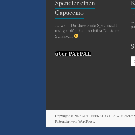
Spendier einen
K
Capuccino
Th
T.
… wenn Dir diese Seite Spaß macht
po
und geholfen hat – so hältst Du sie am
Schaukeln
S
über PAYPAL
Copyright © 2026
SCHIFFERKLAVIER
. Alle Rechte
Präsentiert von:
WordPress
.