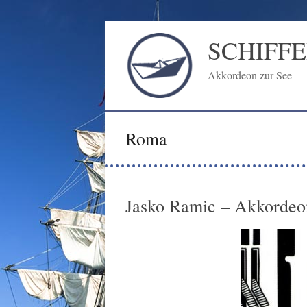
Zum
Inhalt
SCHIFF
springen
Akkordeon zur See
Roma
Jasko Ramic – Akkord