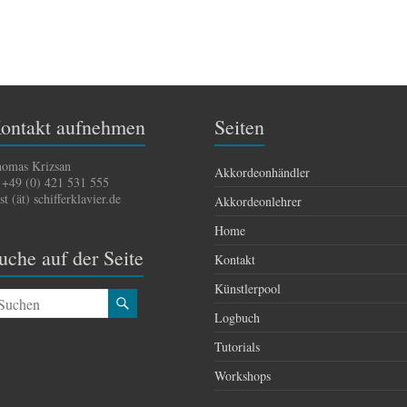
ontakt aufnehmen
Seiten
omas Krizsan
Akkordeonhändler
 +49 (0) 421 531 555
st (ät) schifferklavier.de
Akkordeonlehrer
Home
uche auf der Seite
Kontakt
Künstlerpool
Logbuch
Tutorials
Workshops