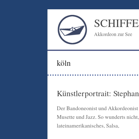
Zum
Inhalt
SCHIFF
springen
Akkordeon zur See
köln
Künstlerportrait: Stepha
Der Bandoneonist und Akkordeonist a
Musette und Jazz. So wunderts nicht,
lateinamerikanisches, Salsa,