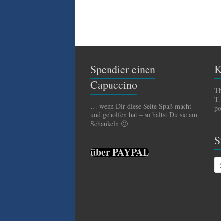
Spendier einen
K
Capuccino
Th
T.
… wenn Dir diese Seite Spaß macht
po
und geholfen hat – so hältst Du sie am
Schaukeln 🙂
S
über PAYPAL