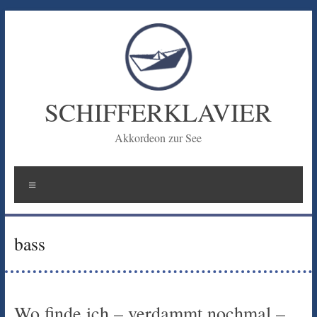
Zum
Inhalt
springen
SCHIFFERKLAVIER
Akkordeon zur See
Menü
bass
Wo finde ich – verdammt nochmal –