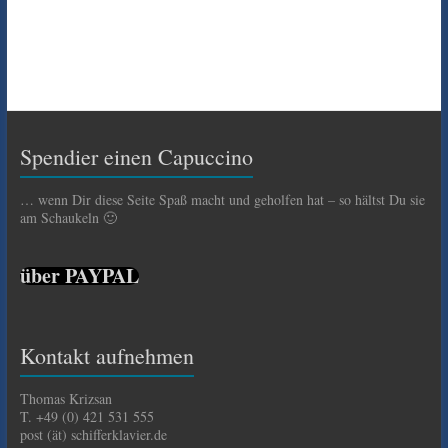
Spendier einen Capuccino
… wenn Dir diese Seite Spaß macht und geholfen hat – so hältst Du sie
am Schaukeln 🙂
über PAYPAL
Kontakt aufnehmen
Thomas Krizsan
T. +49 (0) 421 531 555
post (ät) schifferklavier.de