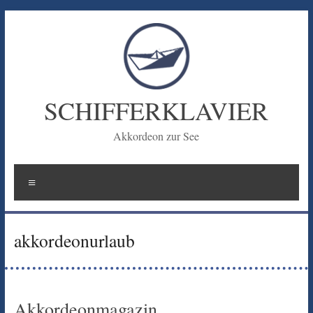
Zum
Inhalt
springen
SCHIFFERKLAVIER
Akkordeon zur See
Menü
akkordeonurlaub
Akkordeonmagazin