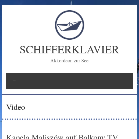
Zum
Inhalt
springen
SCHIFFERKLAVIER
Akkordeon zur See
Menü
Video
Kapela Maliszów auf Balkony TV