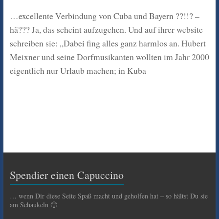
…excellente Verbindung von Cuba und Bayern ??!!? –
hä??? Ja, das scheint aufzugehen. Und auf ihrer website
schreiben sie: „Dabei fing alles ganz harmlos an. Hubert
Meixner und seine Dorfmusikanten wollten im Jahr 2000
eigentlich nur Urlaub machen; in Kuba
Spendier einen Capuccino
… wenn Dir diese Seite Spaß macht und geholfen hat – so hältst Du sie
am Schaukeln 🙂