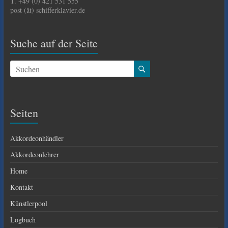
T. +49 (0) 421 531 555
post (ät) schifferklavier.de
Suche auf der Seite
Seiten
Akkordeonhändler
Akkordeonlehrer
Home
Kontakt
Künstlerpool
Logbuch