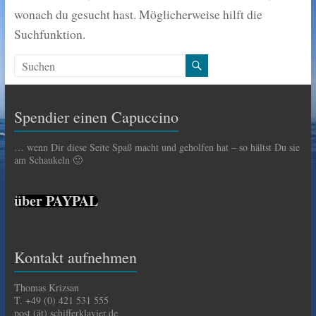
wonach du gesucht hast. Möglicherweise hilft die
Suchfunktion.
Spendier einen Capuccino
… wenn Dir diese Seite Spaß macht und geholfen hat – so hältst Du sie
am Schaukeln 🙂
über PAYPAL
Kontakt aufnehmen
Thomas Krizsan
T. +49 (0) 421 531 555
post (ät) schifferklavier.de